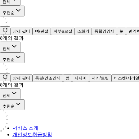
전체
추천순
상세 필터
뼈/관절
피부&모질
소화기
종합영양제
눈
면역
0
개의 결과
전체
추천순
상세 필터
동결/건조간식
껌
사사미
저키/트릿
비스켓/시리
0
개의 결과
전체
추천순
서비스 소개
개인정보취급방침