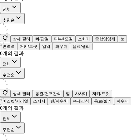
전체
추천순
상세 필터
뼈/관절
피부&모질
소화기
종합영양제
눈
면역력
저키/트릿
알약
파우더
음료/젤리
0
개의 결과
전체
추천순
상세 필터
동결/건조간식
껌
사사미
저키/트릿
비스켓/시리얼
소시지
캔/파우치
수제간식
음료/젤리
파우더
0
개의 결과
전체
추천순