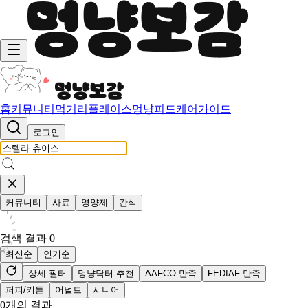
홈
커뮤니티
먹거리
플레이스
멍냥피드
케어가이드
로그인
커뮤니티
사료
영양제
간식
검색 결과
0
최신순
인기순
상세 필터
멍냥닥터 추천
AAFCO 만족
FEDIAF 만족
퍼피/키튼
어덜트
시니어
0
개의 결과