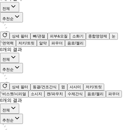
전체
추천순
상세 필터
뼈/관절
피부&모질
소화기
종합영양제
눈
면역력
저키/트릿
알약
파우더
음료/젤리
0
개의 결과
전체
추천순
상세 필터
동결/건조간식
껌
사사미
저키/트릿
비스켓/시리얼
소시지
캔/파우치
수제간식
음료/젤리
파우더
0
개의 결과
전체
추천순