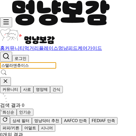
홈
커뮤니티
먹거리
플레이스
멍냥피드
케어가이드
로그인
커뮤니티
사료
영양제
간식
검색 결과
0
최신순
인기순
상세 필터
멍냥닥터 추천
AAFCO 만족
FEDIAF 만족
퍼피/키튼
어덜트
시니어
0
개의 결과