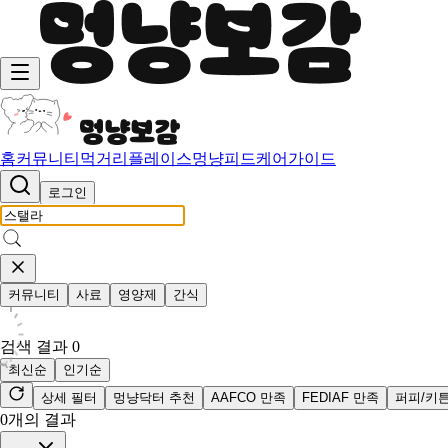
홈
커뮤니티
먹거리
플레이스
멍냥피드
케어가이드
로그인
커뮤니티
사료
영양제
간식
검색 결과
0
최신순
인기순
상세 필터
멍냥닥터 추천
AAFCO 만족
FEDIAF 만족
퍼피/키
0
개의 결과