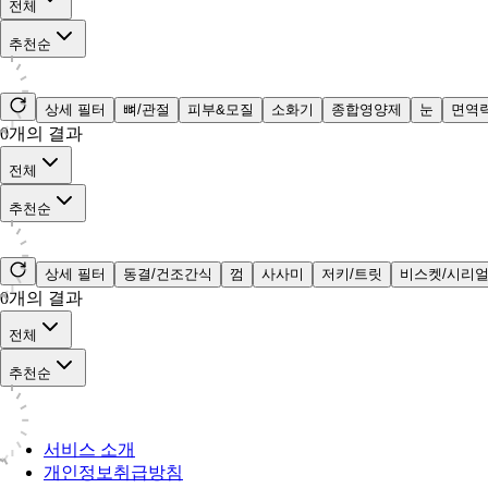
전체
추천순
상세 필터
뼈/관절
피부&모질
소화기
종합영양제
눈
면역
0
개의 결과
전체
추천순
상세 필터
동결/건조간식
껌
사사미
저키/트릿
비스켓/시리
0
개의 결과
전체
추천순
서비스 소개
개인정보취급방침