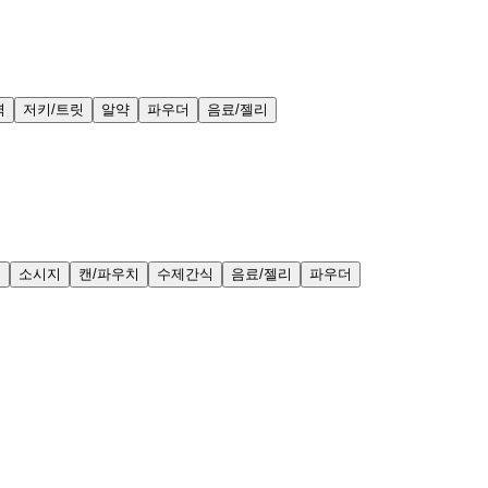
력
저키/트릿
알약
파우더
음료/젤리
얼
소시지
캔/파우치
수제간식
음료/젤리
파우더