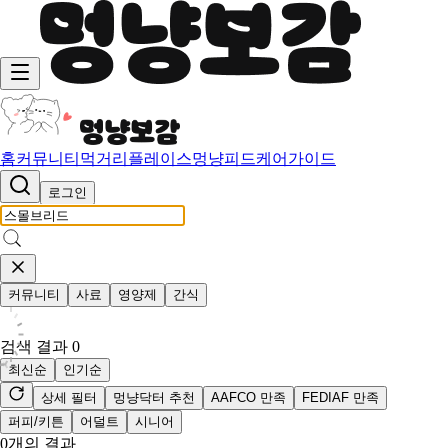
홈
커뮤니티
먹거리
플레이스
멍냥피드
케어가이드
로그인
커뮤니티
사료
영양제
간식
검색 결과
0
최신순
인기순
상세 필터
멍냥닥터 추천
AAFCO 만족
FEDIAF 만족
퍼피/키튼
어덜트
시니어
0
개의 결과