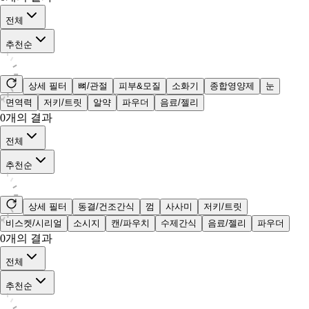
전체
추천순
상세 필터
뼈/관절
피부&모질
소화기
종합영양제
눈
면역력
저키/트릿
알약
파우더
음료/젤리
0
개의 결과
전체
추천순
상세 필터
동결/건조간식
껌
사사미
저키/트릿
비스켓/시리얼
소시지
캔/파우치
수제간식
음료/젤리
파우더
0
개의 결과
전체
추천순