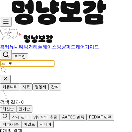
홈
커뮤니티
먹거리
플레이스
멍냥피드
케어가이드
로그인
커뮤니티
사료
영양제
간식
검색 결과
0
최신순
인기순
상세 필터
멍냥닥터 추천
AAFCO 만족
FEDIAF 만족
퍼피/키튼
어덜트
시니어
0
개의 결과