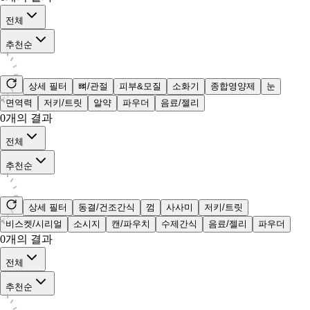
전체
추천순
상세 필터
뼈/관절
피부&모질
소화기
종합영양제
눈
면역력
저키/트릿
알약
파우더
음료/젤리
0
개의 결과
전체
추천순
상세 필터
동결/건조간식
껌
사사미
저키/트릿
비스켓/시리얼
소시지
캔/파우치
수제간식
음료/젤리
파우더
0
개의 결과
전체
추천순