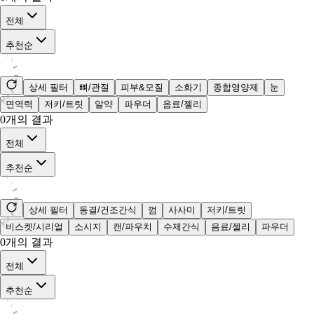
전체
추천순
상세 필터
뼈/관절
피부&모질
소화기
종합영양제
눈
면역력
저키/트릿
알약
파우더
음료/젤리
0
개의 결과
전체
추천순
상세 필터
동결/건조간식
껌
사사미
저키/트릿
비스켓/시리얼
소시지
캔/파우치
수제간식
음료/젤리
파우더
0
개의 결과
전체
추천순