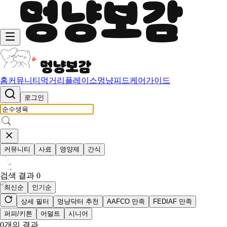
홈
커뮤니티
먹거리
플레이스
멍냥피드
케어가이드
로그인
커뮤니티
사료
영양제
간식
검색 결과
0
최신순
인기순
상세 필터
멍냥닥터 추천
AAFCO 만족
FEDIAF 만족
퍼피/키튼
어덜트
시니어
0
개의 결과