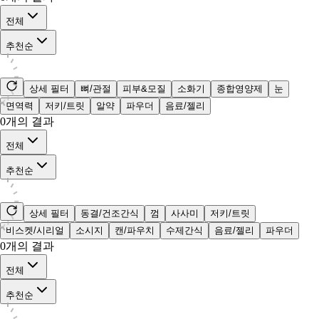
전체
추천순
상세 필터
뼈/관절
피부&모질
소화기
종합영양제
눈
면역력
저키/트릿
알약
파우더
음료/젤리
0
개의 결과
전체
추천순
상세 필터
동결/건조간식
껌
사사미
저키/트릿
비스켓/시리얼
소시지
캔/파우치
수제간식
음료/젤리
파우더
0
개의 결과
전체
추천순