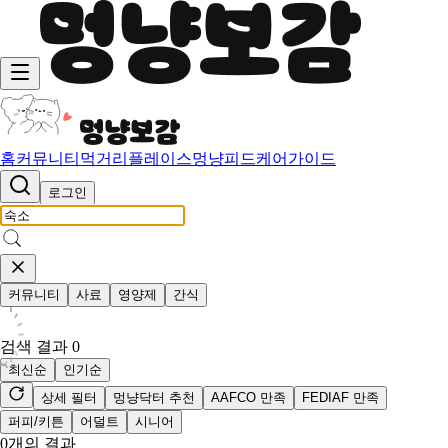
홈
커뮤니티
먹거리
플레이스
멍냥피드
케어가이드
로그인
커뮤니티
사료
영양제
간식
검색 결과
0
최신순
인기순
상세 필터
멍냥닥터 추천
AAFCO 만족
FEDIAF 만족
퍼피/키튼
어덜트
시니어
0
개의 결과