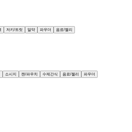
력
저키/트릿
알약
파우더
음료/젤리
얼
소시지
캔/파우치
수제간식
음료/젤리
파우더