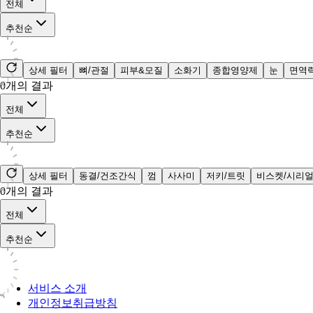
전체
추천순
상세 필터
뼈/관절
피부&모질
소화기
종합영양제
눈
면역
0
개의 결과
전체
추천순
상세 필터
동결/건조간식
껌
사사미
저키/트릿
비스켓/시리
0
개의 결과
전체
추천순
서비스 소개
개인정보취급방침