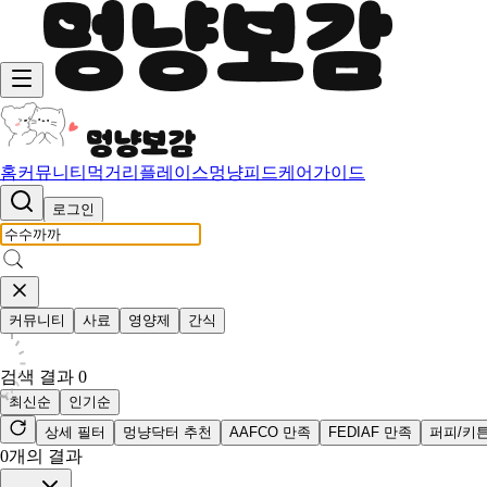
홈
커뮤니티
먹거리
플레이스
멍냥피드
케어가이드
로그인
커뮤니티
사료
영양제
간식
검색 결과
0
최신순
인기순
상세 필터
멍냥닥터 추천
AAFCO 만족
FEDIAF 만족
퍼피/키
0
개의 결과