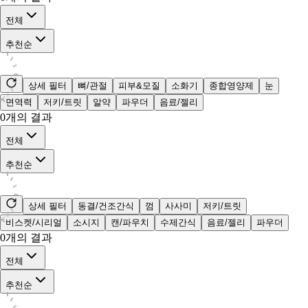
전체
추천순
상세 필터
뼈/관절
피부&모질
소화기
종합영양제
눈
면역력
저키/트릿
알약
파우더
음료/젤리
0
개의 결과
전체
추천순
상세 필터
동결/건조간식
껌
사사미
저키/트릿
비스켓/시리얼
소시지
캔/파우치
수제간식
음료/젤리
파우더
0
개의 결과
전체
추천순