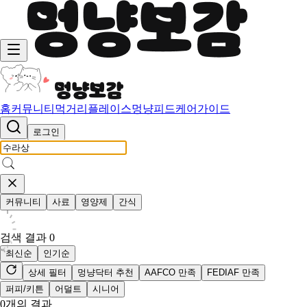
홈
커뮤니티
먹거리
플레이스
멍냥피드
케어가이드
로그인
커뮤니티
사료
영양제
간식
검색 결과
0
최신순
인기순
상세 필터
멍냥닥터 추천
AAFCO 만족
FEDIAF 만족
퍼피/키튼
어덜트
시니어
0
개의 결과