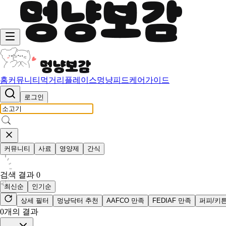
홈
커뮤니티
먹거리
플레이스
멍냥피드
케어가이드
로그인
커뮤니티
사료
영양제
간식
검색 결과
0
최신순
인기순
상세 필터
멍냥닥터 추천
AAFCO 만족
FEDIAF 만족
퍼피/키
0
개의 결과