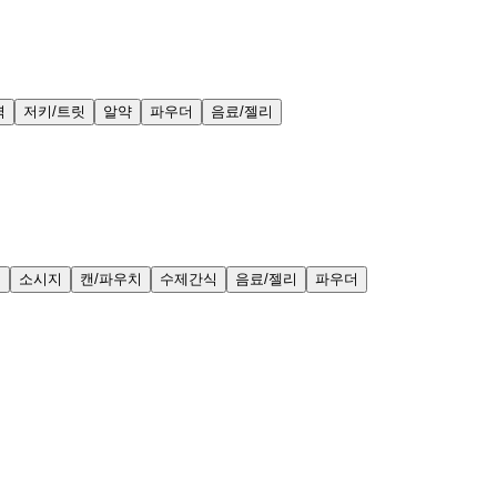
력
저키/트릿
알약
파우더
음료/젤리
얼
소시지
캔/파우치
수제간식
음료/젤리
파우더