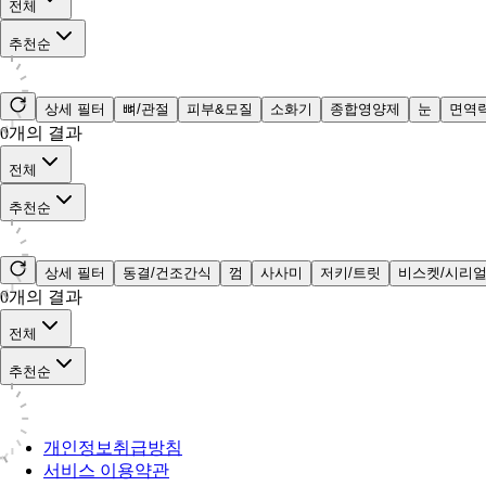
전체
추천순
상세 필터
뼈/관절
피부&모질
소화기
종합영양제
눈
면역
0
개의 결과
전체
추천순
상세 필터
동결/건조간식
껌
사사미
저키/트릿
비스켓/시리
0
개의 결과
전체
추천순
개인정보취급방침
서비스 이용약관