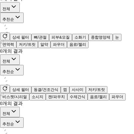
전체
추천순
상세 필터
뼈/관절
피부&모질
소화기
종합영양제
눈
면역력
저키/트릿
알약
파우더
음료/젤리
0
개의 결과
전체
추천순
상세 필터
동결/건조간식
껌
사사미
저키/트릿
비스켓/시리얼
소시지
캔/파우치
수제간식
음료/젤리
파우더
0
개의 결과
전체
추천순