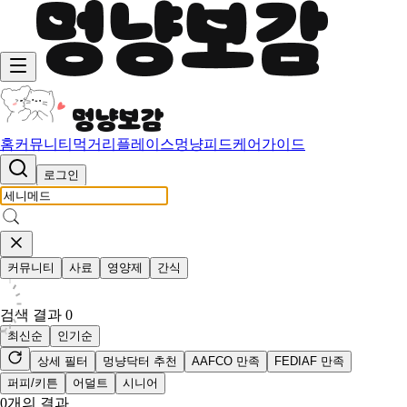
홈
커뮤니티
먹거리
플레이스
멍냥피드
케어가이드
로그인
커뮤니티
사료
영양제
간식
검색 결과
0
최신순
인기순
상세 필터
멍냥닥터 추천
AAFCO 만족
FEDIAF 만족
퍼피/키튼
어덜트
시니어
0
개의 결과