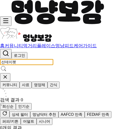
홈
커뮤니티
먹거리
플레이스
멍냥피드
케어가이드
로그인
커뮤니티
사료
영양제
간식
검색 결과
0
최신순
인기순
상세 필터
멍냥닥터 추천
AAFCO 만족
FEDIAF 만족
퍼피/키튼
어덜트
시니어
0
개의 결과