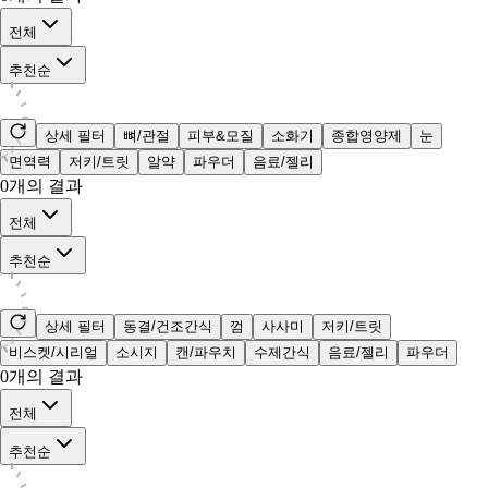
전체
추천순
상세 필터
뼈/관절
피부&모질
소화기
종합영양제
눈
면역력
저키/트릿
알약
파우더
음료/젤리
0
개의 결과
전체
추천순
상세 필터
동결/건조간식
껌
사사미
저키/트릿
비스켓/시리얼
소시지
캔/파우치
수제간식
음료/젤리
파우더
0
개의 결과
전체
추천순