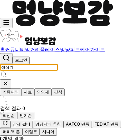
홈
커뮤니티
먹거리
플레이스
멍냥피드
케어가이드
로그인
커뮤니티
사료
영양제
간식
검색 결과
0
최신순
인기순
상세 필터
멍냥닥터 추천
AAFCO 만족
FEDIAF 만족
퍼피/키튼
어덜트
시니어
0
개의 결과