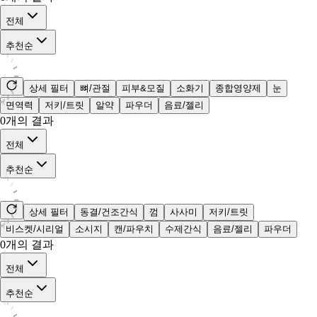
전체
추천순
상세 필터
뼈/관절
피부&모질
소화기
종합영양제
눈
면역력
저키/트릿
알약
파우더
음료/젤리
0
개의 결과
전체
추천순
상세 필터
동결/건조간식
껌
사사미
저키/트릿
비스켓/시리얼
소시지
캔/파우치
수제간식
음료/젤리
파우더
0
개의 결과
전체
추천순