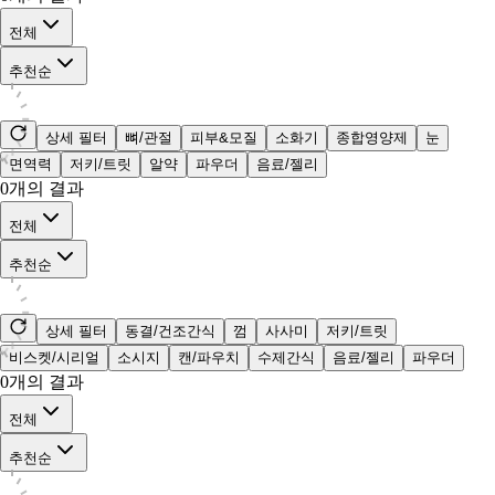
전체
추천순
상세 필터
뼈/관절
피부&모질
소화기
종합영양제
눈
면역력
저키/트릿
알약
파우더
음료/젤리
0
개의 결과
전체
추천순
상세 필터
동결/건조간식
껌
사사미
저키/트릿
비스켓/시리얼
소시지
캔/파우치
수제간식
음료/젤리
파우더
0
개의 결과
전체
추천순