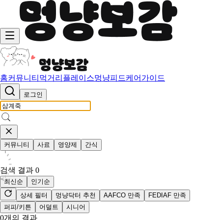
홈
커뮤니티
먹거리
플레이스
멍냥피드
케어가이드
로그인
커뮤니티
사료
영양제
간식
검색 결과
0
최신순
인기순
상세 필터
멍냥닥터 추천
AAFCO 만족
FEDIAF 만족
퍼피/키튼
어덜트
시니어
0
개의 결과