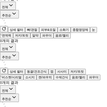
전체
추천순
상세 필터
뼈/관절
피부&모질
소화기
종합영양제
눈
면역력
저키/트릿
알약
파우더
음료/젤리
0
개의 결과
전체
추천순
상세 필터
동결/건조간식
껌
사사미
저키/트릿
비스켓/시리얼
소시지
캔/파우치
수제간식
음료/젤리
파우더
0
개의 결과
전체
추천순