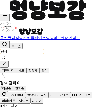
홈
커뮤니티
먹거리
플레이스
멍냥피드
케어가이드
로그인
커뮤니티
사료
영양제
간식
검색 결과
0
최신순
인기순
상세 필터
멍냥닥터 추천
AAFCO 만족
FEDIAF 만족
퍼피/키튼
어덜트
시니어
0
개의 결과