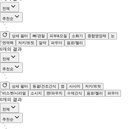
전체
추천순
상세 필터
뼈/관절
피부&모질
소화기
종합영양제
눈
면역력
저키/트릿
알약
파우더
음료/젤리
0
개의 결과
전체
추천순
상세 필터
동결/건조간식
껌
사사미
저키/트릿
비스켓/시리얼
소시지
캔/파우치
수제간식
음료/젤리
파우더
0
개의 결과
전체
추천순