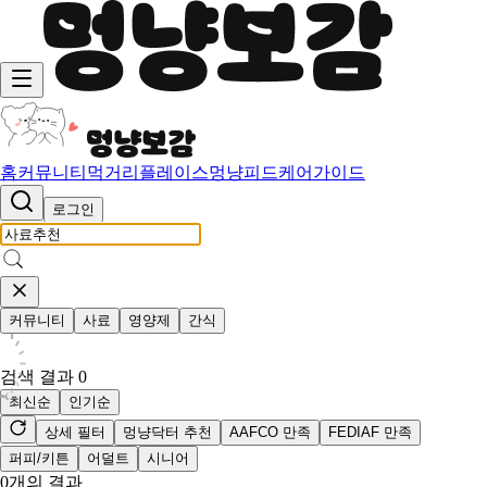
홈
커뮤니티
먹거리
플레이스
멍냥피드
케어가이드
로그인
커뮤니티
사료
영양제
간식
검색 결과
0
최신순
인기순
상세 필터
멍냥닥터 추천
AAFCO 만족
FEDIAF 만족
퍼피/키튼
어덜트
시니어
0
개의 결과