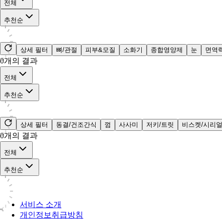
전체
추천순
상세 필터
뼈/관절
피부&모질
소화기
종합영양제
눈
면역
0
개의 결과
전체
추천순
상세 필터
동결/건조간식
껌
사사미
저키/트릿
비스켓/시리
0
개의 결과
전체
추천순
서비스 소개
개인정보취급방침