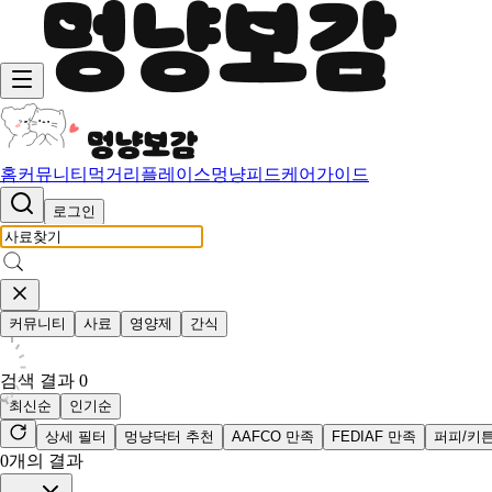
홈
커뮤니티
먹거리
플레이스
멍냥피드
케어가이드
로그인
커뮤니티
사료
영양제
간식
검색 결과
0
최신순
인기순
상세 필터
멍냥닥터 추천
AAFCO 만족
FEDIAF 만족
퍼피/키
0
개의 결과