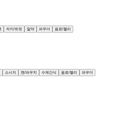
력
저키/트릿
알약
파우더
음료/젤리
얼
소시지
캔/파우치
수제간식
음료/젤리
파우더