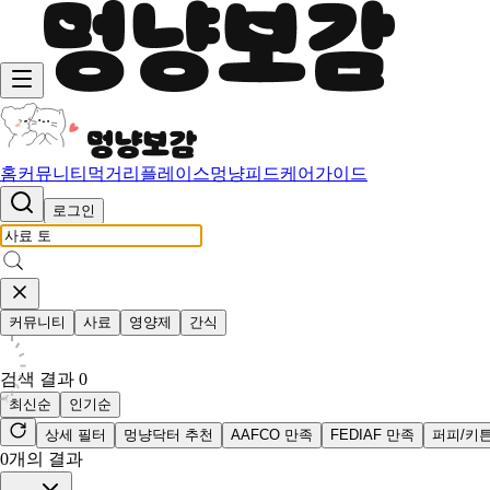
홈
커뮤니티
먹거리
플레이스
멍냥피드
케어가이드
로그인
커뮤니티
사료
영양제
간식
검색 결과
0
최신순
인기순
상세 필터
멍냥닥터 추천
AAFCO 만족
FEDIAF 만족
퍼피/키
0
개의 결과