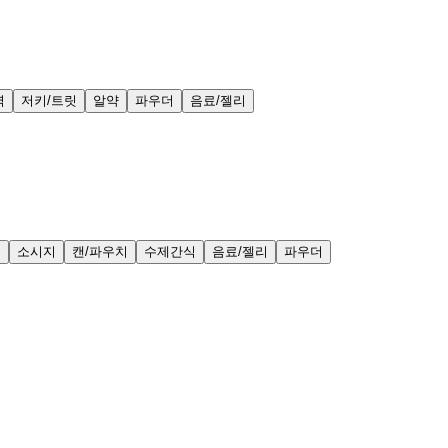
력
저키/트릿
알약
파우더
음료/젤리
얼
소시지
캔/파우치
수제간식
음료/젤리
파우더