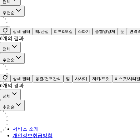
전체
추천순
상세 필터
뼈/관절
피부&모질
소화기
종합영양제
눈
면역
0
개의 결과
전체
추천순
상세 필터
동결/건조간식
껌
사사미
저키/트릿
비스켓/시리
0
개의 결과
전체
추천순
서비스 소개
개인정보취급방침