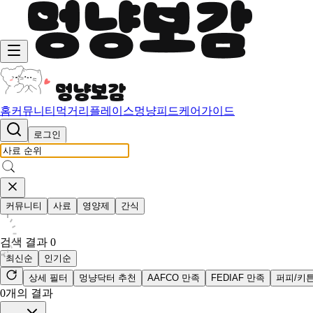
홈
커뮤니티
먹거리
플레이스
멍냥피드
케어가이드
로그인
커뮤니티
사료
영양제
간식
검색 결과
0
최신순
인기순
상세 필터
멍냥닥터 추천
AAFCO 만족
FEDIAF 만족
퍼피/키
0
개의 결과