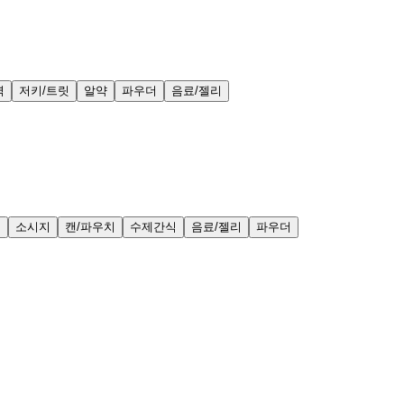
력
저키/트릿
알약
파우더
음료/젤리
얼
소시지
캔/파우치
수제간식
음료/젤리
파우더