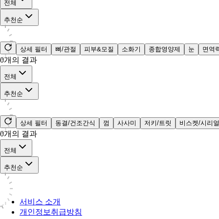
전체
추천순
상세 필터
뼈/관절
피부&모질
소화기
종합영양제
눈
면역
0
개의 결과
전체
추천순
상세 필터
동결/건조간식
껌
사사미
저키/트릿
비스켓/시리
0
개의 결과
전체
추천순
서비스 소개
개인정보취급방침