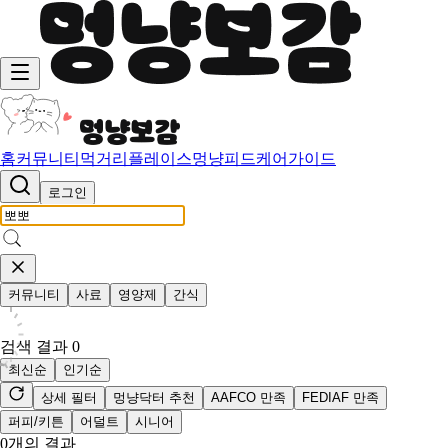
홈
커뮤니티
먹거리
플레이스
멍냥피드
케어가이드
로그인
커뮤니티
사료
영양제
간식
검색 결과
0
최신순
인기순
상세 필터
멍냥닥터 추천
AAFCO 만족
FEDIAF 만족
퍼피/키튼
어덜트
시니어
0
개의 결과