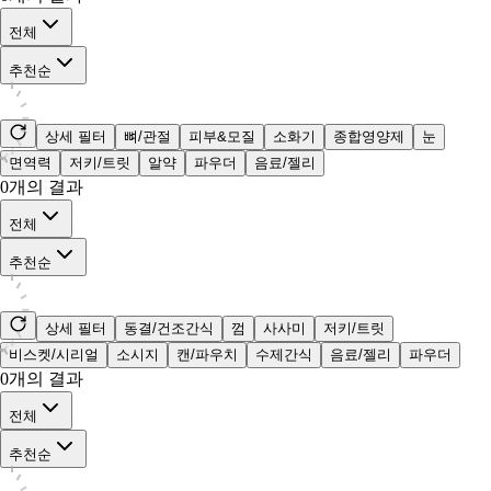
전체
추천순
상세 필터
뼈/관절
피부&모질
소화기
종합영양제
눈
면역력
저키/트릿
알약
파우더
음료/젤리
0
개의 결과
전체
추천순
상세 필터
동결/건조간식
껌
사사미
저키/트릿
비스켓/시리얼
소시지
캔/파우치
수제간식
음료/젤리
파우더
0
개의 결과
전체
추천순