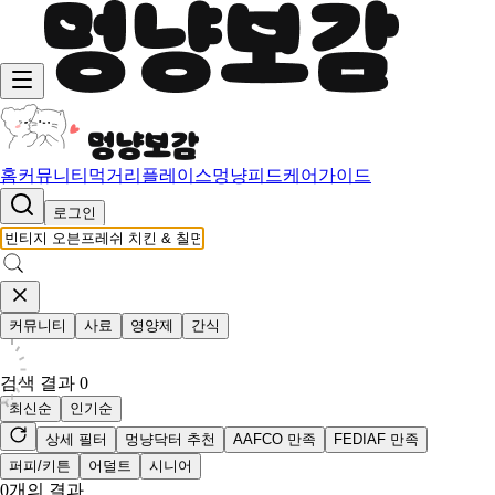
홈
커뮤니티
먹거리
플레이스
멍냥피드
케어가이드
로그인
커뮤니티
사료
영양제
간식
검색 결과
0
최신순
인기순
상세 필터
멍냥닥터 추천
AAFCO 만족
FEDIAF 만족
퍼피/키튼
어덜트
시니어
0
개의 결과