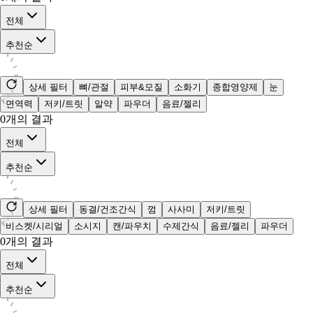
전체
추천순
상세 필터
뼈/관절
피부&모질
소화기
종합영양제
눈
면역력
저키/트릿
알약
파우더
음료/젤리
0
개의 결과
전체
추천순
상세 필터
동결/건조간식
껌
사사미
저키/트릿
비스켓/시리얼
소시지
캔/파우치
수제간식
음료/젤리
파우더
0
개의 결과
전체
추천순