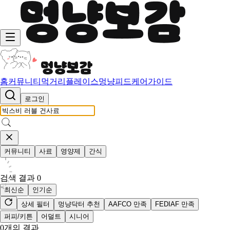
홈
커뮤니티
먹거리
플레이스
멍냥피드
케어가이드
로그인
커뮤니티
사료
영양제
간식
검색 결과
0
최신순
인기순
상세 필터
멍냥닥터 추천
AAFCO 만족
FEDIAF 만족
퍼피/키튼
어덜트
시니어
0
개의 결과