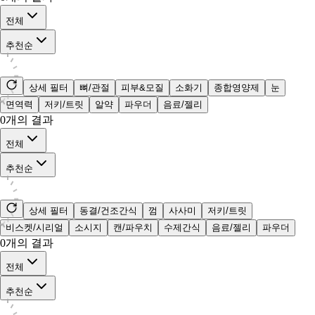
전체
추천순
상세 필터
뼈/관절
피부&모질
소화기
종합영양제
눈
면역력
저키/트릿
알약
파우더
음료/젤리
0
개의 결과
전체
추천순
상세 필터
동결/건조간식
껌
사사미
저키/트릿
비스켓/시리얼
소시지
캔/파우치
수제간식
음료/젤리
파우더
0
개의 결과
전체
추천순