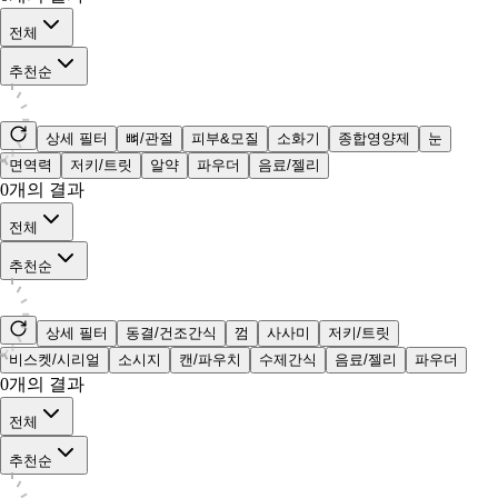
전체
추천순
상세 필터
뼈/관절
피부&모질
소화기
종합영양제
눈
면역력
저키/트릿
알약
파우더
음료/젤리
0
개의 결과
전체
추천순
상세 필터
동결/건조간식
껌
사사미
저키/트릿
비스켓/시리얼
소시지
캔/파우치
수제간식
음료/젤리
파우더
0
개의 결과
전체
추천순