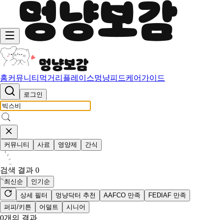
홈
커뮤니티
먹거리
플레이스
멍냥피드
케어가이드
로그인
커뮤니티
사료
영양제
간식
검색 결과
0
최신순
인기순
상세 필터
멍냥닥터 추천
AAFCO 만족
FEDIAF 만족
퍼피/키튼
어덜트
시니어
0
개의 결과