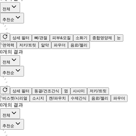
전체
추천순
상세 필터
뼈/관절
피부&모질
소화기
종합영양제
눈
면역력
저키/트릿
알약
파우더
음료/젤리
0
개의 결과
전체
추천순
상세 필터
동결/건조간식
껌
사사미
저키/트릿
비스켓/시리얼
소시지
캔/파우치
수제간식
음료/젤리
파우더
0
개의 결과
전체
추천순