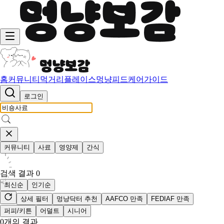
홈
커뮤니티
먹거리
플레이스
멍냥피드
케어가이드
로그인
커뮤니티
사료
영양제
간식
검색 결과
0
최신순
인기순
상세 필터
멍냥닥터 추천
AAFCO 만족
FEDIAF 만족
퍼피/키튼
어덜트
시니어
0
개의 결과