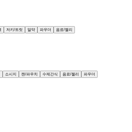
력
저키/트릿
알약
파우더
음료/젤리
얼
소시지
캔/파우치
수제간식
음료/젤리
파우더