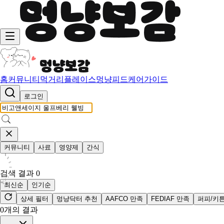
홈
커뮤니티
먹거리
플레이스
멍냥피드
케어가이드
로그인
커뮤니티
사료
영양제
간식
검색 결과
0
최신순
인기순
상세 필터
멍냥닥터 추천
AAFCO 만족
FEDIAF 만족
퍼피/키
0
개의 결과