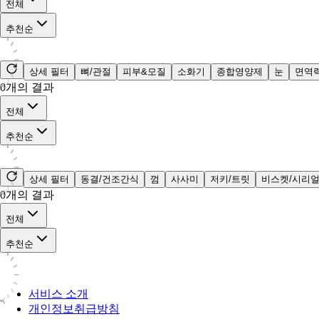
전체
추천순
상세 필터
뼈/관절
피부&모질
소화기
종합영양제
눈
면역
0
개의 결과
전체
추천순
상세 필터
동결/건조간식
껌
사사미
저키/트릿
비스켓/시리
0
개의 결과
전체
추천순
서비스 소개
개인정보취급방침