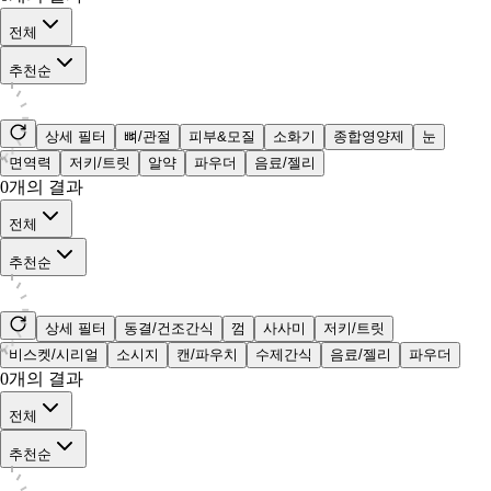
전체
추천순
상세 필터
뼈/관절
피부&모질
소화기
종합영양제
눈
면역력
저키/트릿
알약
파우더
음료/젤리
0
개의 결과
전체
추천순
상세 필터
동결/건조간식
껌
사사미
저키/트릿
비스켓/시리얼
소시지
캔/파우치
수제간식
음료/젤리
파우더
0
개의 결과
전체
추천순