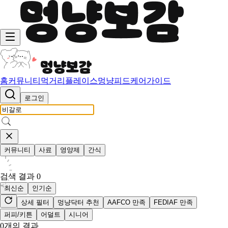
홈
커뮤니티
먹거리
플레이스
멍냥피드
케어가이드
로그인
커뮤니티
사료
영양제
간식
검색 결과
0
최신순
인기순
상세 필터
멍냥닥터 추천
AAFCO 만족
FEDIAF 만족
퍼피/키튼
어덜트
시니어
0
개의 결과