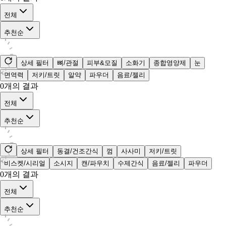
전체
추천순
상세 필터
뼈/관절
피부&모질
소화기
종합영양제
눈
면역력
저키/트릿
알약
파우더
음료/젤리
0
개의 결과
전체
추천순
상세 필터
동결/건조간식
껌
사사미
저키/트릿
비스켓/시리얼
소시지
캔/파우치
수제간식
음료/젤리
파우더
0
개의 결과
전체
추천순