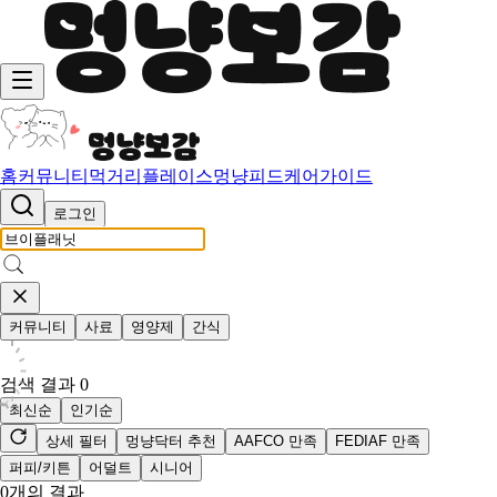
홈
커뮤니티
먹거리
플레이스
멍냥피드
케어가이드
로그인
커뮤니티
사료
영양제
간식
검색 결과
0
최신순
인기순
상세 필터
멍냥닥터 추천
AAFCO 만족
FEDIAF 만족
퍼피/키튼
어덜트
시니어
0
개의 결과