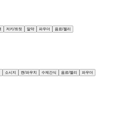
력
저키/트릿
알약
파우더
음료/젤리
얼
소시지
캔/파우치
수제간식
음료/젤리
파우더