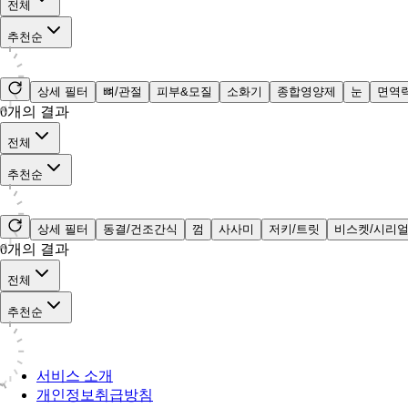
전체
추천순
상세 필터
뼈/관절
피부&모질
소화기
종합영양제
눈
면역
0
개의 결과
전체
추천순
상세 필터
동결/건조간식
껌
사사미
저키/트릿
비스켓/시리
0
개의 결과
전체
추천순
서비스 소개
개인정보취급방침