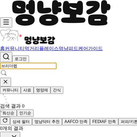
홈
커뮤니티
먹거리
플레이스
멍냥피드
케어가이드
로그인
커뮤니티
사료
영양제
간식
검색 결과
0
최신순
인기순
상세 필터
멍냥닥터 추천
AAFCO 만족
FEDIAF 만족
퍼피/키
0
개의 결과