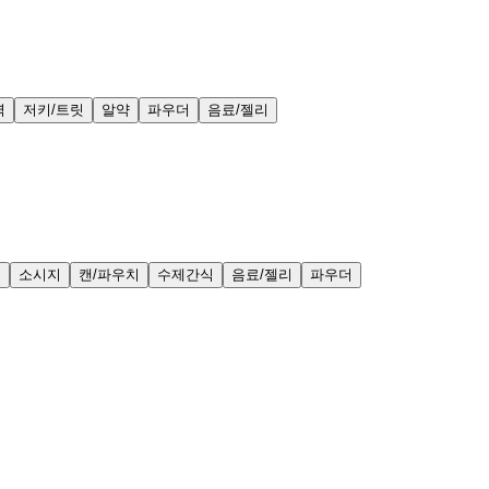
력
저키/트릿
알약
파우더
음료/젤리
얼
소시지
캔/파우치
수제간식
음료/젤리
파우더