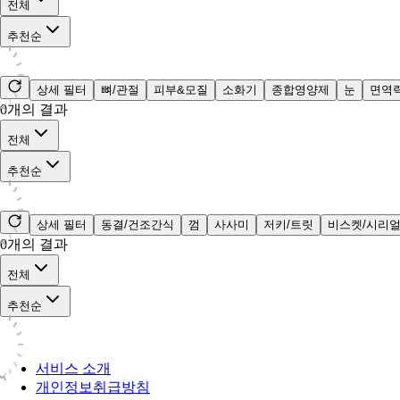
전체
추천순
상세 필터
뼈/관절
피부&모질
소화기
종합영양제
눈
면역
0
개의 결과
전체
추천순
상세 필터
동결/건조간식
껌
사사미
저키/트릿
비스켓/시리
0
개의 결과
전체
추천순
서비스 소개
개인정보취급방침