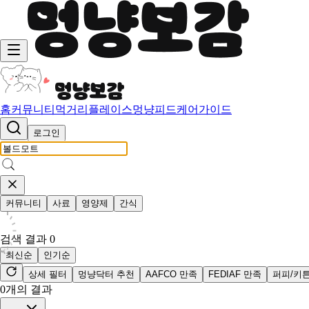
홈
커뮤니티
먹거리
플레이스
멍냥피드
케어가이드
로그인
커뮤니티
사료
영양제
간식
검색 결과
0
최신순
인기순
상세 필터
멍냥닥터 추천
AAFCO 만족
FEDIAF 만족
퍼피/키
0
개의 결과