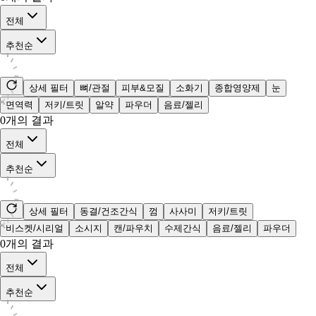
전체
추천순
상세 필터
뼈/관절
피부&모질
소화기
종합영양제
눈
면역력
저키/트릿
알약
파우더
음료/젤리
0
개의 결과
전체
추천순
상세 필터
동결/건조간식
껌
사사미
저키/트릿
비스켓/시리얼
소시지
캔/파우치
수제간식
음료/젤리
파우더
0
개의 결과
전체
추천순