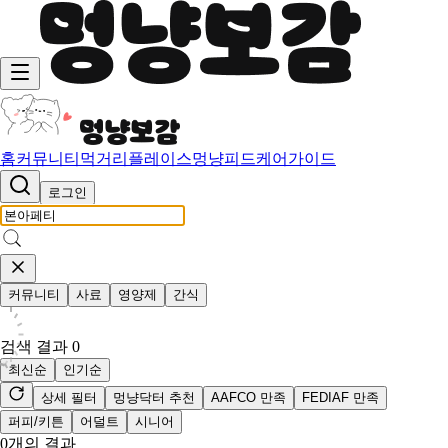
홈
커뮤니티
먹거리
플레이스
멍냥피드
케어가이드
로그인
커뮤니티
사료
영양제
간식
검색 결과
0
최신순
인기순
상세 필터
멍냥닥터 추천
AAFCO 만족
FEDIAF 만족
퍼피/키튼
어덜트
시니어
0
개의 결과