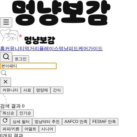
홈
커뮤니티
먹거리
플레이스
멍냥피드
케어가이드
로그인
커뮤니티
사료
영양제
간식
검색 결과
0
최신순
인기순
상세 필터
멍냥닥터 추천
AAFCO 만족
FEDIAF 만족
퍼피/키튼
어덜트
시니어
0
개의 결과