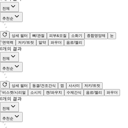
전체
추천순
상세 필터
뼈/관절
피부&모질
소화기
종합영양제
눈
면역력
저키/트릿
알약
파우더
음료/젤리
0
개의 결과
전체
추천순
상세 필터
동결/건조간식
껌
사사미
저키/트릿
비스켓/시리얼
소시지
캔/파우치
수제간식
음료/젤리
파우더
0
개의 결과
전체
추천순