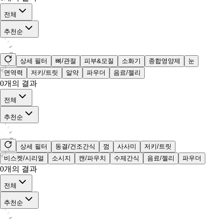
전체
추천순
상세 필터
뼈/관절
피부&모질
소화기
종합영양제
눈
면역력
저키/트릿
알약
파우더
음료/젤리
0
개의 결과
전체
추천순
상세 필터
동결/건조간식
껌
사사미
저키/트릿
비스켓/시리얼
소시지
캔/파우치
수제간식
음료/젤리
파우더
0
개의 결과
전체
추천순