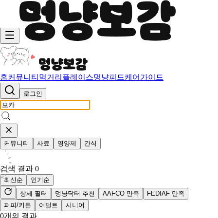
홈
커뮤니티
먹거리
플레이스
멍냥피드
케어가이드
로그인
커뮤니티
사료
영양제
간식
검색 결과
0
최신순
인기순
상세 필터
멍냥닥터 추천
AAFCO 만족
FEDIAF 만족
퍼피/키튼
어덜트
시니어
0
개의 결과