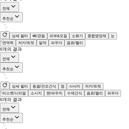
전체
추천순
상세 필터
뼈/관절
피부&모질
소화기
종합영양제
눈
면역력
저키/트릿
알약
파우더
음료/젤리
0
개의 결과
전체
추천순
상세 필터
동결/건조간식
껌
사사미
저키/트릿
비스켓/시리얼
소시지
캔/파우치
수제간식
음료/젤리
파우더
0
개의 결과
전체
추천순