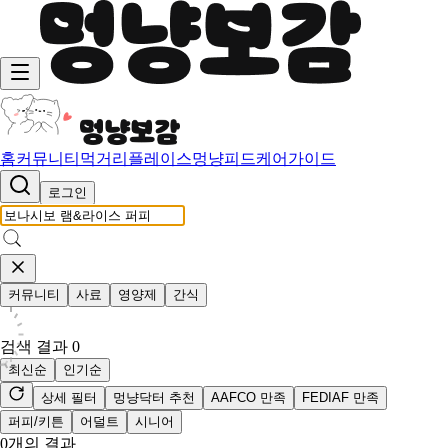
홈
커뮤니티
먹거리
플레이스
멍냥피드
케어가이드
로그인
커뮤니티
사료
영양제
간식
검색 결과
0
최신순
인기순
상세 필터
멍냥닥터 추천
AAFCO 만족
FEDIAF 만족
퍼피/키튼
어덜트
시니어
0
개의 결과