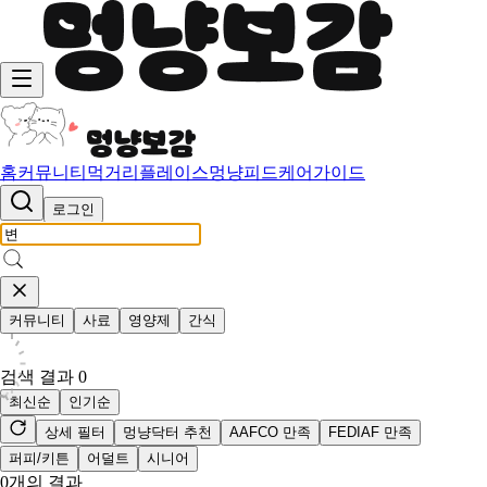
홈
커뮤니티
먹거리
플레이스
멍냥피드
케어가이드
로그인
커뮤니티
사료
영양제
간식
검색 결과
0
최신순
인기순
상세 필터
멍냥닥터 추천
AAFCO 만족
FEDIAF 만족
퍼피/키튼
어덜트
시니어
0
개의 결과