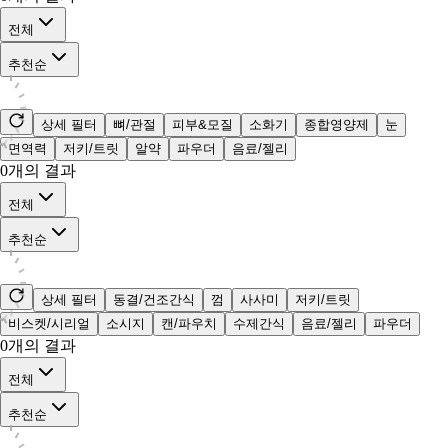
전체
추천순
상세 필터
뼈/관절
피부&모질
소화기
종합영양제
눈
면역력
저키/트릿
알약
파우더
음료/젤리
0
개의 결과
전체
추천순
상세 필터
동결/건조간식
껌
사사미
저키/트릿
비스켓/시리얼
소시지
캔/파우치
수제간식
음료/젤리
파우더
0
개의 결과
전체
추천순