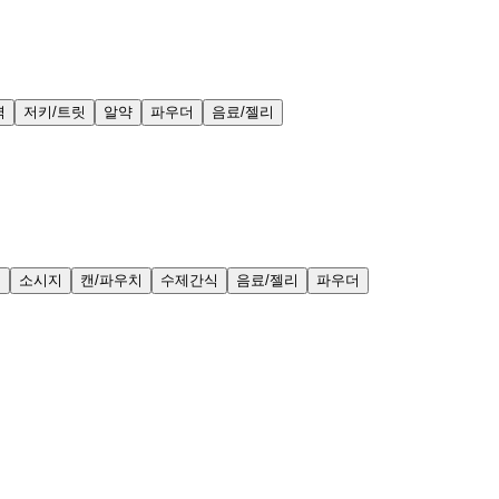
력
저키/트릿
알약
파우더
음료/젤리
얼
소시지
캔/파우치
수제간식
음료/젤리
파우더