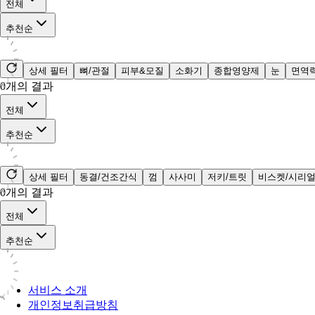
전체
추천순
상세 필터
뼈/관절
피부&모질
소화기
종합영양제
눈
면역
0
개의 결과
전체
추천순
상세 필터
동결/건조간식
껌
사사미
저키/트릿
비스켓/시리
0
개의 결과
전체
추천순
서비스 소개
개인정보취급방침