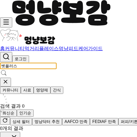
홈
커뮤니티
먹거리
플레이스
멍냥피드
케어가이드
로그인
커뮤니티
사료
영양제
간식
검색 결과
0
최신순
인기순
상세 필터
멍냥닥터 추천
AAFCO 만족
FEDIAF 만족
퍼피/키
0
개의 결과