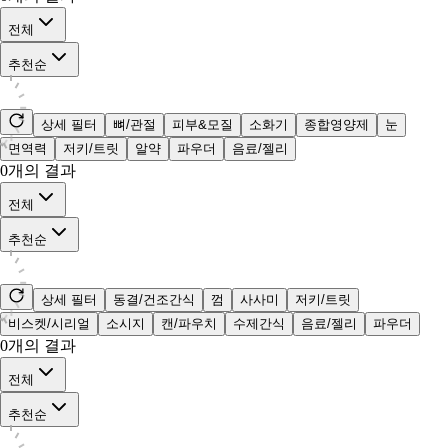
전체
추천순
상세 필터
뼈/관절
피부&모질
소화기
종합영양제
눈
면역력
저키/트릿
알약
파우더
음료/젤리
0
개의 결과
전체
추천순
상세 필터
동결/건조간식
껌
사사미
저키/트릿
비스켓/시리얼
소시지
캔/파우치
수제간식
음료/젤리
파우더
0
개의 결과
전체
추천순