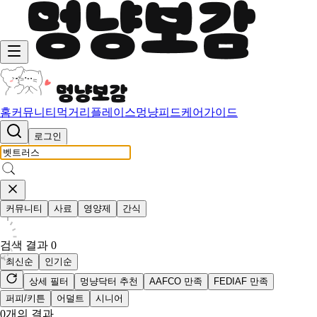
홈
커뮤니티
먹거리
플레이스
멍냥피드
케어가이드
로그인
커뮤니티
사료
영양제
간식
검색 결과
0
최신순
인기순
상세 필터
멍냥닥터 추천
AAFCO 만족
FEDIAF 만족
퍼피/키튼
어덜트
시니어
0
개의 결과