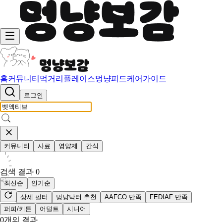
홈
커뮤니티
먹거리
플레이스
멍냥피드
케어가이드
로그인
커뮤니티
사료
영양제
간식
검색 결과
0
최신순
인기순
상세 필터
멍냥닥터 추천
AAFCO 만족
FEDIAF 만족
퍼피/키튼
어덜트
시니어
0
개의 결과