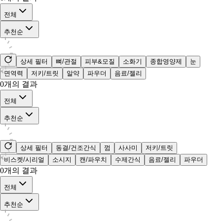
전체
추천순
상세 필터
뼈/관절
피부&모질
소화기
종합영양제
눈
면역력
저키/트릿
알약
파우더
음료/젤리
0
개의 결과
전체
추천순
상세 필터
동결/건조간식
껌
사사미
저키/트릿
비스켓/시리얼
소시지
캔/파우치
수제간식
음료/젤리
파우더
0
개의 결과
전체
추천순