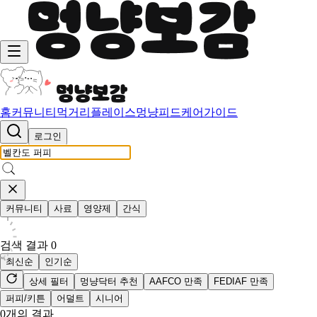
홈
커뮤니티
먹거리
플레이스
멍냥피드
케어가이드
로그인
커뮤니티
사료
영양제
간식
검색 결과
0
최신순
인기순
상세 필터
멍냥닥터 추천
AAFCO 만족
FEDIAF 만족
퍼피/키튼
어덜트
시니어
0
개의 결과