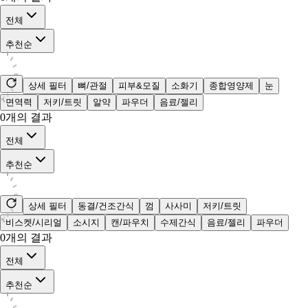
전체
추천순
상세 필터
뼈/관절
피부&모질
소화기
종합영양제
눈
면역력
저키/트릿
알약
파우더
음료/젤리
0
개의 결과
전체
추천순
상세 필터
동결/건조간식
껌
사사미
저키/트릿
비스켓/시리얼
소시지
캔/파우치
수제간식
음료/젤리
파우더
0
개의 결과
전체
추천순