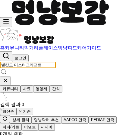
홈
커뮤니티
먹거리
플레이스
멍냥피드
케어가이드
로그인
커뮤니티
사료
영양제
간식
검색 결과
0
최신순
인기순
상세 필터
멍냥닥터 추천
AAFCO 만족
FEDIAF 만족
퍼피/키튼
어덜트
시니어
0
개의 결과