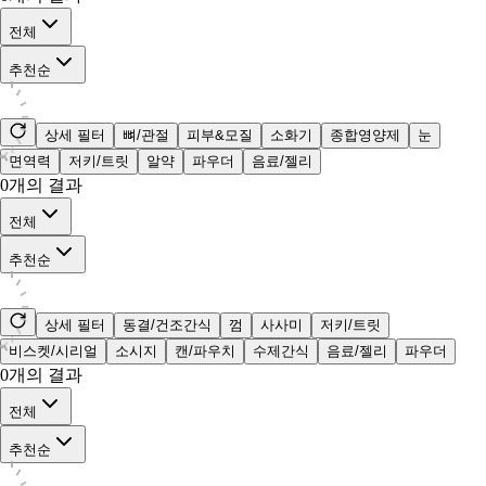
전체
추천순
상세 필터
뼈/관절
피부&모질
소화기
종합영양제
눈
면역력
저키/트릿
알약
파우더
음료/젤리
0
개의 결과
전체
추천순
상세 필터
동결/건조간식
껌
사사미
저키/트릿
비스켓/시리얼
소시지
캔/파우치
수제간식
음료/젤리
파우더
0
개의 결과
전체
추천순