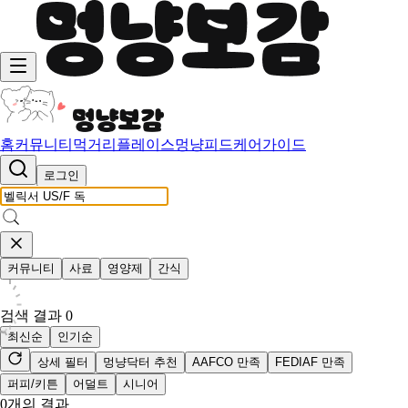
홈
커뮤니티
먹거리
플레이스
멍냥피드
케어가이드
로그인
커뮤니티
사료
영양제
간식
검색 결과
0
최신순
인기순
상세 필터
멍냥닥터 추천
AAFCO 만족
FEDIAF 만족
퍼피/키튼
어덜트
시니어
0
개의 결과