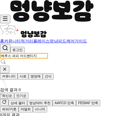
홈
커뮤니티
먹거리
플레이스
멍냥피드
케어가이드
로그인
커뮤니티
사료
영양제
간식
검색 결과
0
최신순
인기순
상세 필터
멍냥닥터 추천
AAFCO 만족
FEDIAF 만족
퍼피/키튼
어덜트
시니어
0
개의 결과