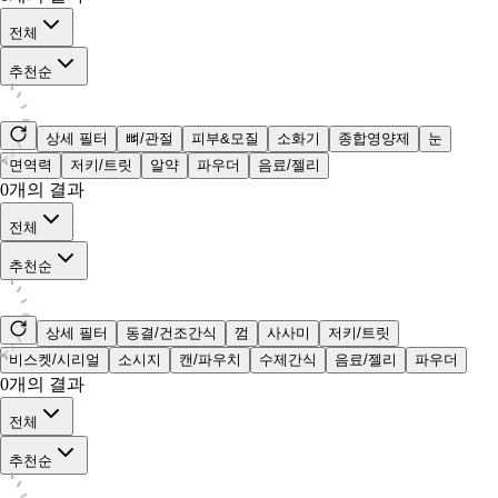
전체
추천순
상세 필터
뼈/관절
피부&모질
소화기
종합영양제
눈
면역력
저키/트릿
알약
파우더
음료/젤리
0
개의 결과
전체
추천순
상세 필터
동결/건조간식
껌
사사미
저키/트릿
비스켓/시리얼
소시지
캔/파우치
수제간식
음료/젤리
파우더
0
개의 결과
전체
추천순