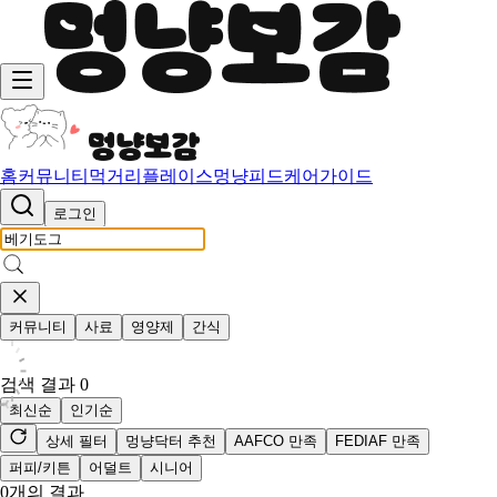
홈
커뮤니티
먹거리
플레이스
멍냥피드
케어가이드
로그인
커뮤니티
사료
영양제
간식
검색 결과
0
최신순
인기순
상세 필터
멍냥닥터 추천
AAFCO 만족
FEDIAF 만족
퍼피/키튼
어덜트
시니어
0
개의 결과