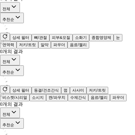
전체
추천순
상세 필터
뼈/관절
피부&모질
소화기
종합영양제
눈
면역력
저키/트릿
알약
파우더
음료/젤리
0
개의 결과
전체
추천순
상세 필터
동결/건조간식
껌
사사미
저키/트릿
비스켓/시리얼
소시지
캔/파우치
수제간식
음료/젤리
파우더
0
개의 결과
전체
추천순