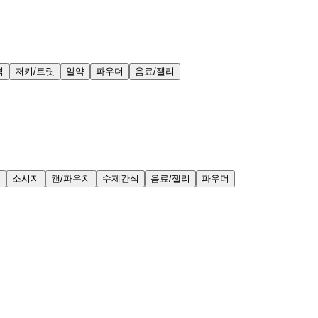
력
저키/트릿
알약
파우더
음료/젤리
얼
소시지
캔/파우치
수제간식
음료/젤리
파우더