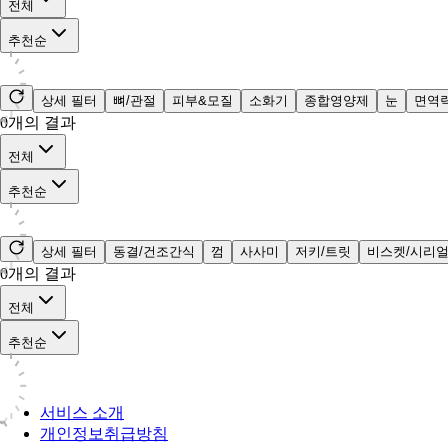
전체
추천순
상세 필터
뼈/관절
피부&모질
소화기
종합영양제
눈
면역
0
개의 결과
전체
추천순
상세 필터
동결/건조간식
껌
사사미
저키/트릿
비스켓/시리
0
개의 결과
전체
추천순
서비스 소개
개인정보취급방침