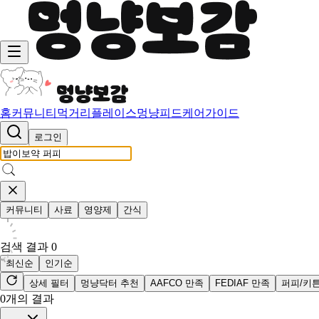
홈
커뮤니티
먹거리
플레이스
멍냥피드
케어가이드
로그인
커뮤니티
사료
영양제
간식
검색 결과
0
최신순
인기순
상세 필터
멍냥닥터 추천
AAFCO 만족
FEDIAF 만족
퍼피/키
0
개의 결과