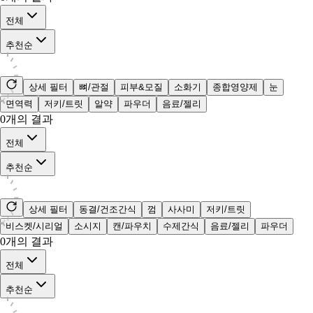
전체
추천순
상세 필터
뼈/관절
피부&모질
소화기
종합영양제
눈
면역력
저키/트릿
알약
파우더
음료/젤리
0
개의 결과
전체
추천순
상세 필터
동결/건조간식
껌
사사미
저키/트릿
비스켓/시리얼
소시지
캔/파우치
수제간식
음료/젤리
파우더
0
개의 결과
전체
추천순