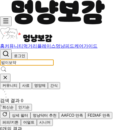
홈
커뮤니티
먹거리
플레이스
멍냥피드
케어가이드
로그인
커뮤니티
사료
영양제
간식
검색 결과
0
최신순
인기순
상세 필터
멍냥닥터 추천
AAFCO 만족
FEDIAF 만족
퍼피/키튼
어덜트
시니어
0
개의 결과