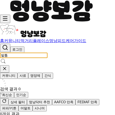
홈
커뮤니티
먹거리
플레이스
멍냥피드
케어가이드
로그인
커뮤니티
사료
영양제
간식
검색 결과
0
최신순
인기순
상세 필터
멍냥닥터 추천
AAFCO 만족
FEDIAF 만족
퍼피/키튼
어덜트
시니어
0
개의 결과