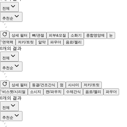
전체
추천순
상세 필터
뼈/관절
피부&모질
소화기
종합영양제
눈
면역력
저키/트릿
알약
파우더
음료/젤리
0
개의 결과
전체
추천순
상세 필터
동결/건조간식
껌
사사미
저키/트릿
비스켓/시리얼
소시지
캔/파우치
수제간식
음료/젤리
파우더
0
개의 결과
전체
추천순