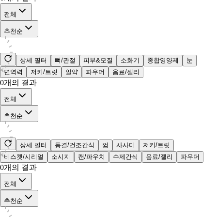
전체
추천순
상세 필터
뼈/관절
피부&모질
소화기
종합영양제
눈
면역력
저키/트릿
알약
파우더
음료/젤리
0
개의 결과
전체
추천순
상세 필터
동결/건조간식
껌
사사미
저키/트릿
비스켓/시리얼
소시지
캔/파우치
수제간식
음료/젤리
파우더
0
개의 결과
전체
추천순