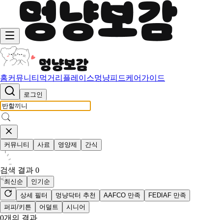
홈
커뮤니티
먹거리
플레이스
멍냥피드
케어가이드
로그인
커뮤니티
사료
영양제
간식
검색 결과
0
최신순
인기순
상세 필터
멍냥닥터 추천
AAFCO 만족
FEDIAF 만족
퍼피/키튼
어덜트
시니어
0
개의 결과