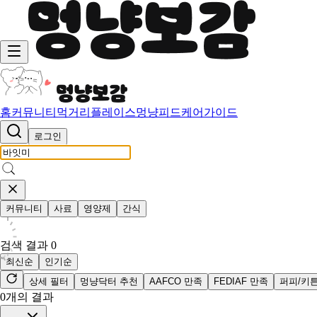
홈
커뮤니티
먹거리
플레이스
멍냥피드
케어가이드
로그인
커뮤니티
사료
영양제
간식
검색 결과
0
최신순
인기순
상세 필터
멍냥닥터 추천
AAFCO 만족
FEDIAF 만족
퍼피/키
0
개의 결과