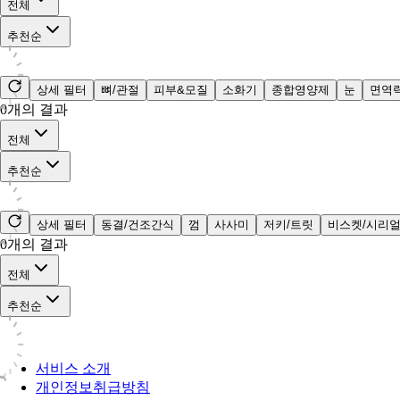
전체
추천순
상세 필터
뼈/관절
피부&모질
소화기
종합영양제
눈
면역
0
개의 결과
전체
추천순
상세 필터
동결/건조간식
껌
사사미
저키/트릿
비스켓/시리
0
개의 결과
전체
추천순
서비스 소개
개인정보취급방침