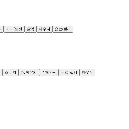
력
저키/트릿
알약
파우더
음료/젤리
얼
소시지
캔/파우치
수제간식
음료/젤리
파우더