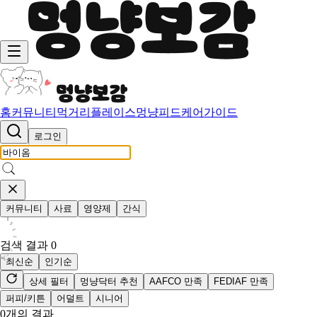
홈
커뮤니티
먹거리
플레이스
멍냥피드
케어가이드
로그인
커뮤니티
사료
영양제
간식
검색 결과
0
최신순
인기순
상세 필터
멍냥닥터 추천
AAFCO 만족
FEDIAF 만족
퍼피/키튼
어덜트
시니어
0
개의 결과