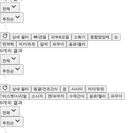
전체
추천순
상세 필터
뼈/관절
피부&모질
소화기
종합영양제
눈
면역력
저키/트릿
알약
파우더
음료/젤리
0
개의 결과
전체
추천순
상세 필터
동결/건조간식
껌
사사미
저키/트릿
비스켓/시리얼
소시지
캔/파우치
수제간식
음료/젤리
파우더
0
개의 결과
전체
추천순