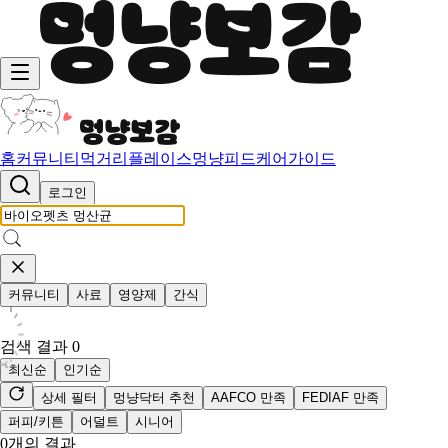
홈
커뮤니티
먹거리
플레이스
멍냥피드
케어가이드
로그인
커뮤니티
사료
영양제
간식
검색 결과
0
최신순
인기순
상세 필터
멍냥닥터 추천
AAFCO 만족
FEDIAF 만족
퍼피/키튼
어덜트
시니어
0
개의 결과