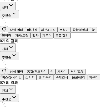
전체
추천순
상세 필터
뼈/관절
피부&모질
소화기
종합영양제
눈
면역력
저키/트릿
알약
파우더
음료/젤리
0
개의 결과
전체
추천순
상세 필터
동결/건조간식
껌
사사미
저키/트릿
비스켓/시리얼
소시지
캔/파우치
수제간식
음료/젤리
파우더
0
개의 결과
전체
추천순